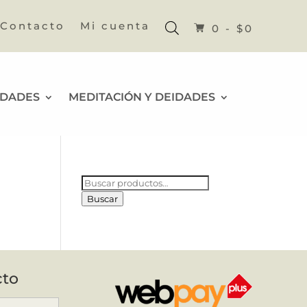
Contacto
Mi cuenta
0 -
$
0
IDADES
MEDITACIÓN Y DEIDADES
Buscar
por:
Buscar
cto