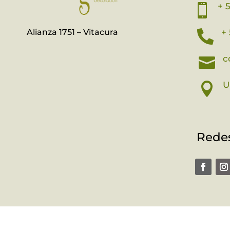
+ 

Alianza 1751 – Vitacura
+ 

c

U

Redes