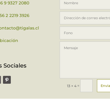
56 9 9327 2080
56 2 2219 3926
ontacto@tigalas.cl
bicación
 Sociales
Envi
=
13 + 4