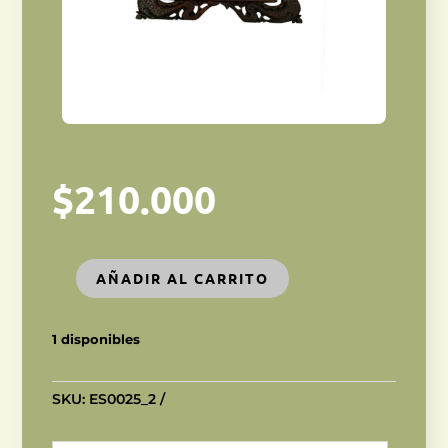
$
210.000
AÑADIR AL CARRITO
ESPEJO
JAVANÉS
cantidad
1 disponibles
SKU:
ES0025_2