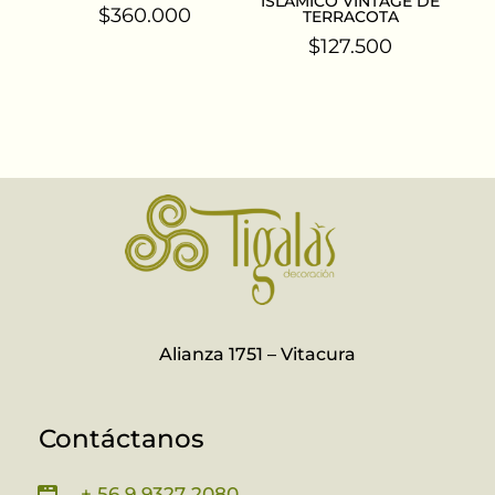
ISLÁMICO VINTAGE DE
$
360.000
TERRACOTA
$
127.500
Alianza 1751 – Vitacura
Contáctanos
+ 56 9 9327 2080