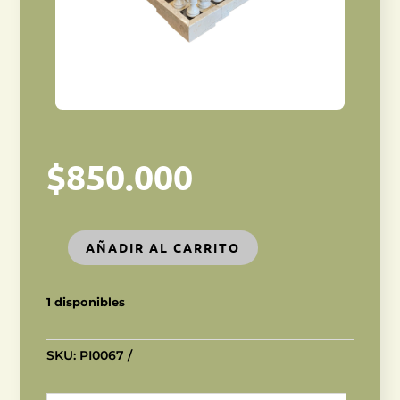
$
850.000
AÑADIR AL CARRITO
AJEDREZ
DE
MÁRMOL
1 disponibles
cantidad
SKU:
PI0067