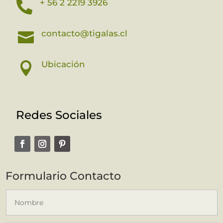
+ 56 2 2219 3926

contacto@tigalas.cl

Ubicación

Redes Sociales
Formulario Contacto