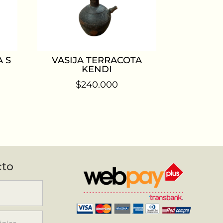
 S
VASIJA TERRACOTA
KENDI
$
240.000
cto