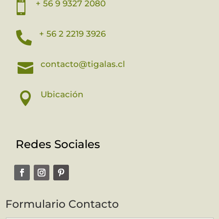
+ 56 9 9327 2080

+ 56 2 2219 3926

contacto@tigalas.cl

Ubicación

Redes Sociales
Formulario Contacto