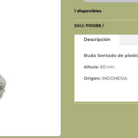
SENTADO
1 disponibles
cantidad
SKU:
PI0088
Descripción
Buda Sentado de piedra
Altura:
60 cm.
Origen:
INDONESIA