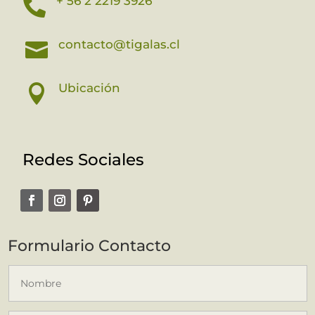
+ 56 2 2219 3926

contacto@tigalas.cl

Ubicación

Redes Sociales
Formulario Contacto