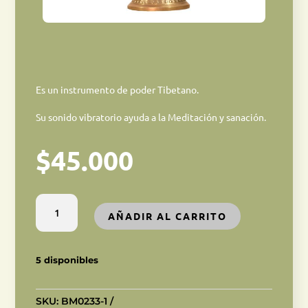
Es un instrumento de poder Tibetano.
Su sonido vibratorio ayuda a la Meditación y sanación.
$
45.000
Campanas
AÑADIR AL CARRITO
Dorge
M
cantidad
5 disponibles
SKU:
BM0233-1