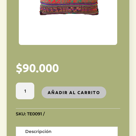
$
90.000
COJÍN
AÑADIR AL CARRITO
MARROQUÍ
cantidad
SKU:
TE0091
Descripción