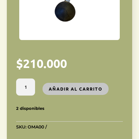
$
210.000
CUCHARÓN
AÑADIR AL CARRITO
TUAREG
cantidad
2 disponibles
SKU:
OMA00