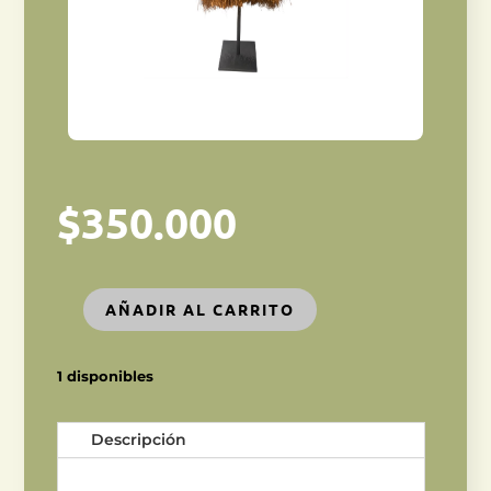
$
350.000
AÑADIR AL CARRITO
FALDA
PAPÚA
cantidad
1 disponibles
Descripción