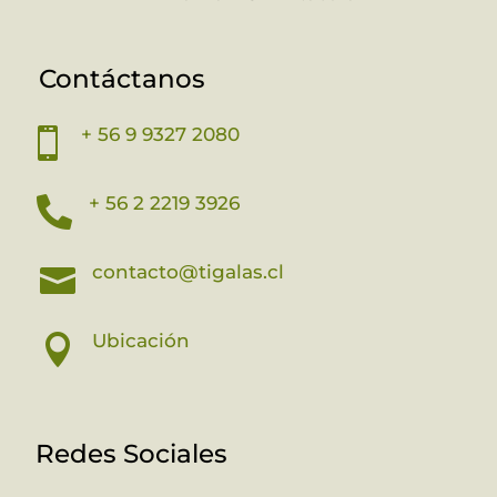
Contáctanos
+ 56 9 9327 2080

+ 56 2 2219 3926

contacto@tigalas.cl

Ubicación

Redes Sociales