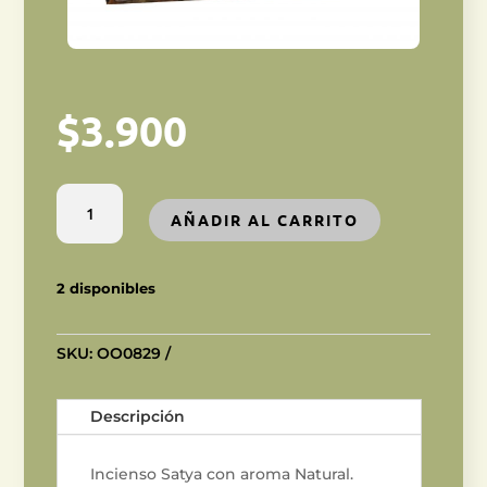
$
3.900
Incienso
AÑADIR AL CARRITO
Natural
cantidad
2 disponibles
SKU:
OO0829
Descripción
Incienso Satya con aroma Natural.