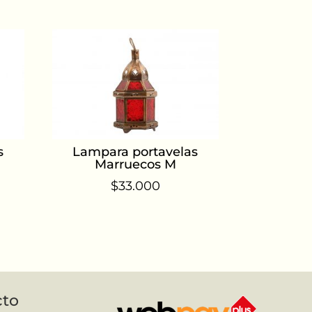
s
Lampara portavelas
Marruecos M
$
33.000
cto