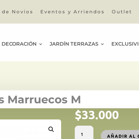
a de Novios
Eventos y Arriendos
Outlet
DECORACIÓN
JARDÍN TERRAZAS
EXCLUSIV
s Marruecos M
$
33.000
Lampara
AÑADIR AL 
portavelas