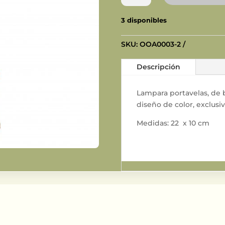
Marruecos
M
3 disponibles
cantidad
SKU:
OOA0003-2
Descripción
Lampara portavelas, de 
diseño de color, exclusi
Medidas: 22 x 10 cm