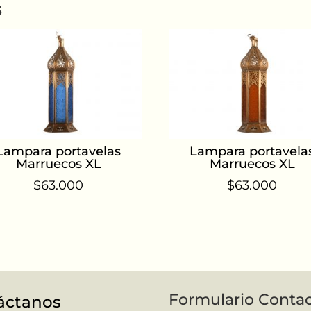
s
Lampara portavelas
Lampara portavela
Marruecos XL
Marruecos XL
$
63.000
$
63.000
Formulario Conta
áctanos