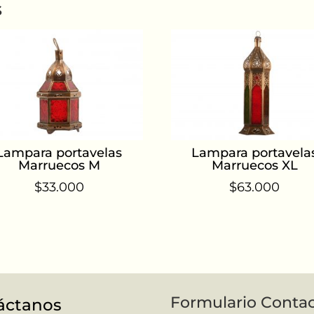
s
Lampara portavelas
Lampara portavela
Marruecos M
Marruecos XL
$
33.000
$
63.000
Formulario Conta
áctanos