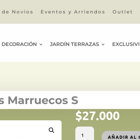
a de Novios
Eventos y Arriendos
Outlet
DECORACIÓN
JARDÍN TERRAZAS
EXCLUSIV
s Marruecos S
$
27.000
Lampara
AÑADIR AL 
portavelas