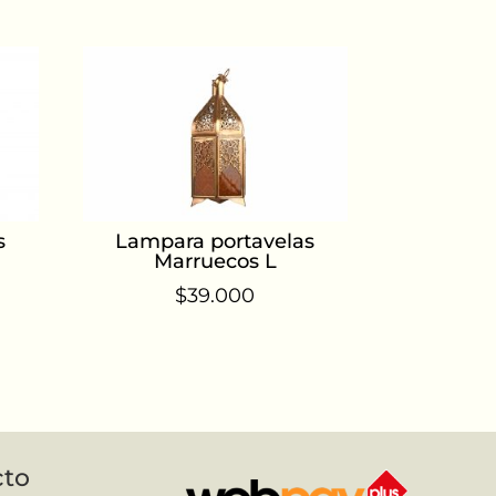
s
Lampara portavelas
Marruecos L
$
39.000
cto