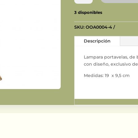
Marruecos
S
3 disponibles
cantidad
SKU:
OOA0004-4
Descripción
Lampara portavelas, de b
con diseño, exclusivo d
Medidas: 19 x 9,5 cm