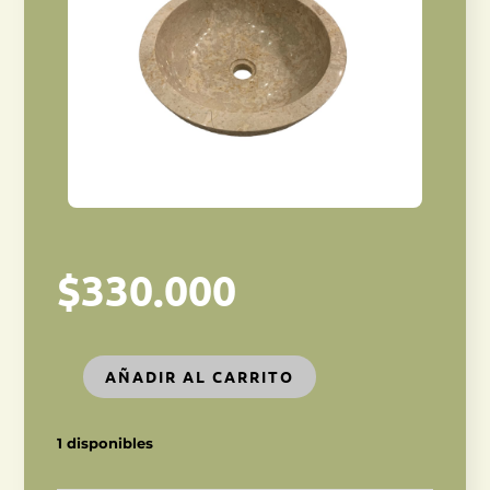
$
330.000
AÑADIR AL CARRITO
LAVAMANOS
DE
MÁRMOL
1 disponibles
BLANCO
TALLADO