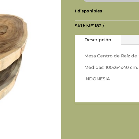
CENTRO
1 disponibles
RAÍZ
SUAR
SKU:
ME1182
cantidad
Descripción
Mesa Centro de Raíz de 
Medidas: 100x64x40 cm.
INDONESIA