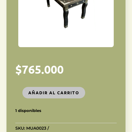
$
765.000
AÑADIR AL CARRITO
MESA
DE
CENTRO
1 disponibles
MARROQUÍ
cantidad
SKU:
MUA0023