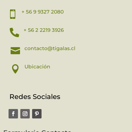
+ 56 9 9327 2080

+ 56 2 2219 3926

contacto@tigalas.cl

Ubicación

Redes Sociales