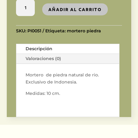
MORTERO
AÑADIR AL CARRITO
DE
PIEDRA
10
cm
SKU:
PI0051
Etiqueta:
mortero piedra
cantidad
Descripción
Valoraciones (0)
Mortero de piedra natural de rio.
Exclusivo de Indonesia.
Medidas: 10 cm.