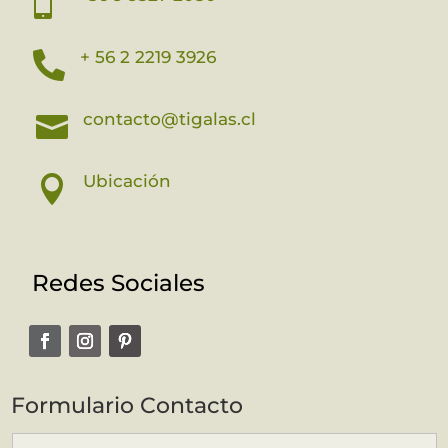

+ 56 2 2219 3926

contacto@tigalas.cl

Ubicación

Redes Sociales
Formulario Contacto