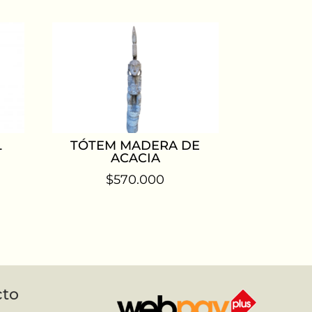
L
TÓTEM MADERA DE
ACACIA
$
570.000
cto