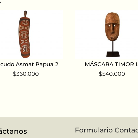
s
scudo Asmat Papua 2
MÁSCARA TIMOR 
$
360.000
$
540.000
Formulario Conta
áctanos