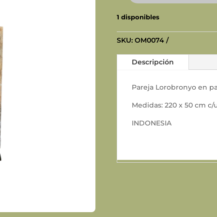
LOROBRONYO
1 disponibles
PANEL
cantidad
SKU:
OM0074
Descripción
Pareja Lorobronyo en pa
Medidas: 220 x 50 cm c/u
INDONESIA