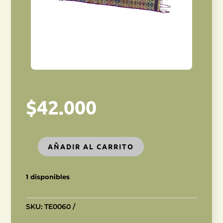
$
42.000
AÑADIR AL CARRITO
TELAR
SUMBA
IKAT
1 disponibles
cantidad
SKU:
TE0060