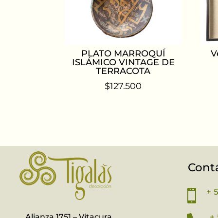
PLATO MARROQUÍ
V
ISLÁMICO VINTAGE DE
TERRACOTA
$
127.500
Cont
+ 

Alianza 1751 – Vitacura
+ 