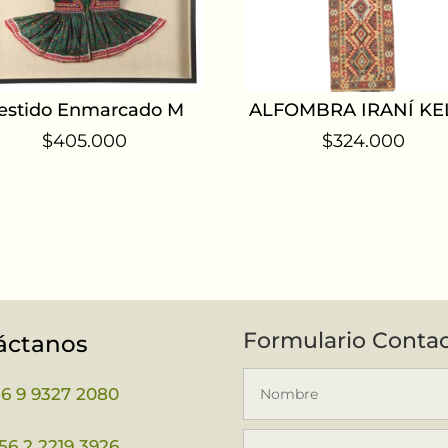
estido Enmarcado M
ALFOMBRA IRANÍ KE
$
405.000
$
324.000
Formulario Conta
áctanos
56 9 9327 2080
56 2 2219 3926