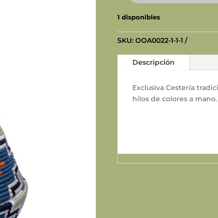
de
1 disponibles
Fez
cantidad
SKU:
OOA0022-1-1-1
Descripción
Exclusiva Cestería tradi
hilos de colores a mano.