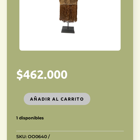
$
462.000
AÑADIR AL CARRITO
VESTIMENTA
ORIGINAL
PAPÚA
1 disponibles
cantidad
SKU:
OO0640